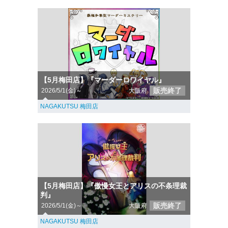
【5月梅田店】『マーダーロワイヤル』
販売終了
2026/5/1(金)～
大阪府
NAGAKUTSU 梅田店
【5月梅田店】『傲慢女王とアリスの不条理裁
判』
販売終了
2026/5/1(金)～
大阪府
NAGAKUTSU 梅田店