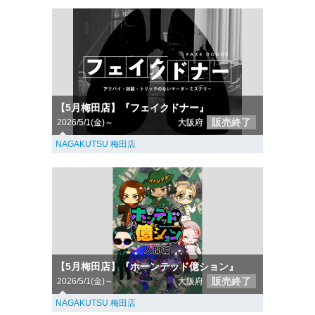
【5月梅田店】『フェイクドナー』
販売終了
2026/5/1(金)～
大阪府
NAGAKUTSU 梅田店
【5月梅田店】『ホーンテッド億ション』
販売終了
2026/5/1(金)～
大阪府
NAGAKUTSU 梅田店