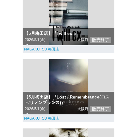
【5月梅田店】『I will ex-』
販売終了
2026/5/1(金)～
大阪府
NAGAKUTSU 梅田店
【5月梅田店】『Lost / Remembrance(ロス
ト/リメンブランス)』
販売終了
2026/5/1(金)～
大阪府
NAGAKUTSU 梅田店