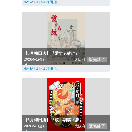
NAGAKUTSU 梅田店
【5月梅田店】『愛する故に』
販売終了
2026/5/1(金)～
大阪府
NAGAKUTSU 梅田店
【5月梅田店】『或ル胡蝶ノ夢』
販売終了
2026/5/1(金)～
大阪府