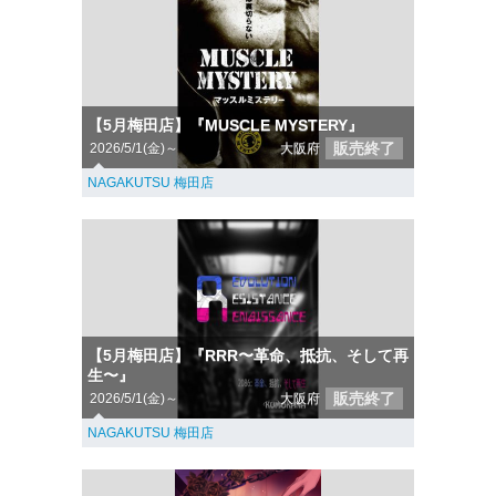
【5月梅田店】『MUSCLE MYSTERY』
販売終了
2026/5/1(金)～
大阪府
NAGAKUTSU 梅田店
【5月梅田店】『RRR〜革命、抵抗、そして再
生〜』
販売終了
2026/5/1(金)～
大阪府
NAGAKUTSU 梅田店