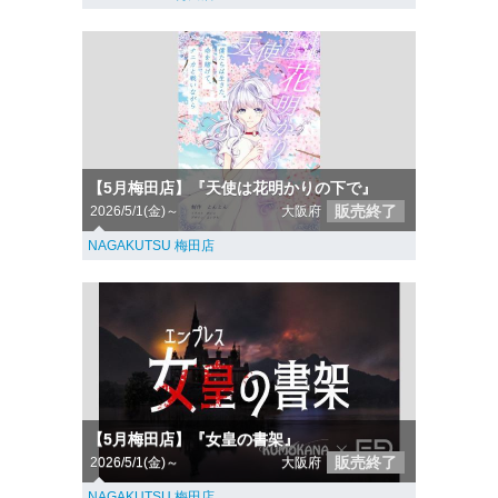
【5月梅田店】『天使は花明かりの下で』
販売終了
2026/5/1(金)～
大阪府
NAGAKUTSU 梅田店
【5月梅田店】『女皇の書架』
販売終了
2026/5/1(金)～
大阪府
NAGAKUTSU 梅田店