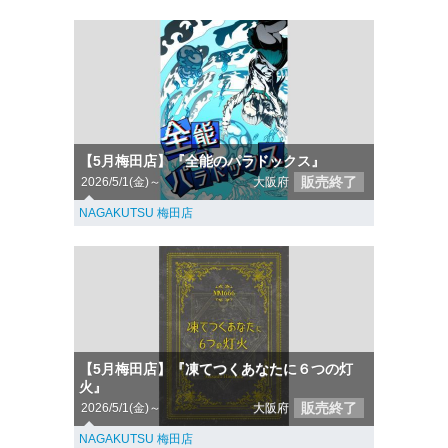
【5月梅田店】『全能のパラドックス』
販売終了
2026/5/1(金)～
大阪府
NAGAKUTSU 梅田店
【5月梅田店】『凍てつくあなたに６つの灯
火』
販売終了
2026/5/1(金)～
大阪府
NAGAKUTSU 梅田店