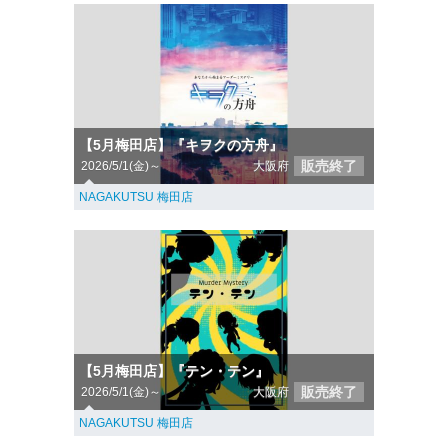
【5月梅田店】『キヲクの方舟』
販売終了
2026/5/1(金)～
大阪府
NAGAKUTSU 梅田店
【5月梅田店】『テン・テン』
販売終了
2026/5/1(金)～
大阪府
NAGAKUTSU 梅田店