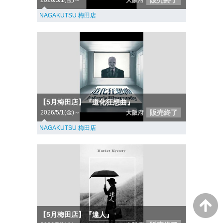
販売終了
2026/5/1(金)～
大阪府
NAGAKUTSU 梅田店
【5月梅田店】『道化狂想曲』
販売終了
2026/5/1(金)～
大阪府
NAGAKUTSU 梅田店
【5月梅田店】『違人』