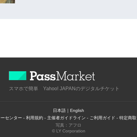
スマホで簡単 Yahoo! JAPANのデジタルチケット
日本語
｜
English
シーセンター
-
利用規約
-
主催者ガイドライン
-
ご利用ガイド
-
特定商取
写真：アフロ
© LY Corporation