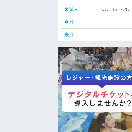
来週末
8/15（土）〜8/1
今月
来月