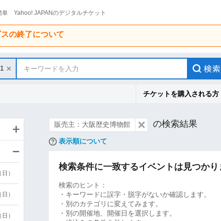
単 Yahoo! JAPANのデジタルチケット
ービスの終了について
31
キーワードを入力
チケットを購入される方
の検索結果
販売主：大阪歴史博物館
表示順について
検索条件に一致するイベントは見つかり
9（日）
検索のヒント：
・キーワードに誤字・脱字がないか確認します。
9（日）
・別のカテゴリに変えてみます。
・別の開催地、開催日を選択します。
6（日）