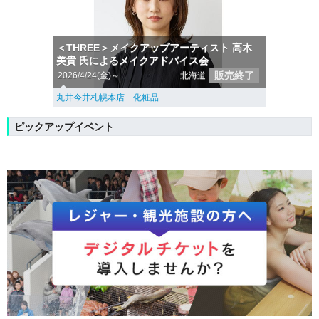
＜THREE＞メイクアップアーティスト 高木
美貴 氏によるメイクアドバイス会
販売終了
2026/4/24(金)～
北海道
丸井今井札幌本店 化粧品
ピックアップイベント