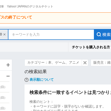
単 Yahoo! JAPANのデジタルチケット
ービスの終了について
30
キーワードを入力
チケットを購入される方
カテゴリー：本、ゲーム、アニメ
販売主：維
の検索結果
表示順について
9（日）
検索条件に一致するイベントは見つかり
9（日）
検索のヒント：
・キーワードに誤字・脱字がないか確認します。
6（日）