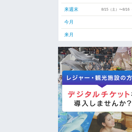
来週末
8/15（土）〜8/1
今月
来月