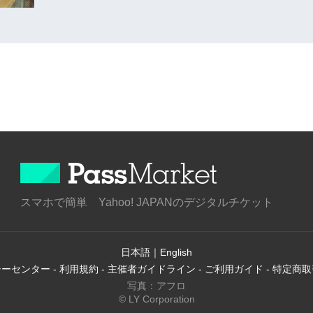
スマホで簡単 Yahoo! JAPANのデジタルチケット
日本語
｜
English
シーセンター
-
利用規約
-
主催者ガイドライン
-
ご利用ガイド
-
特定商取
写真：アフロ
© LY Corporation