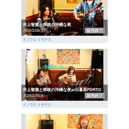
井上智資と幸枝の沖縄な夜
販売終了
2026/2/28(土)～
イノウエ トモヤス
井上智資と幸枝の沖縄な夜at日暮里PORTO
販売終了
2026/2/25(水)～
イノウエ トモヤス