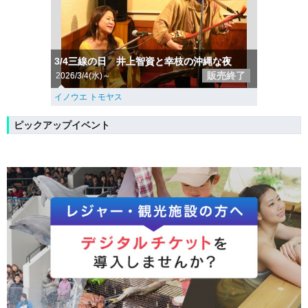
3/4三線の日 井上智資と幸枝の沖縄な夜
販売終了
2026/3/4(水)～
イノウエ トモヤス
ピックアップイベント