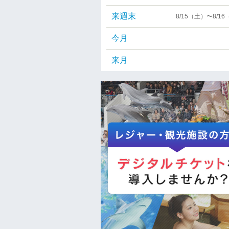
来週末
8/15（土）〜8/1
今月
来月