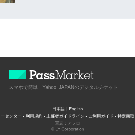
スマホで簡単 Yahoo! JAPANのデジタルチケット
日本語
｜
English
シーセンター
-
利用規約
-
主催者ガイドライン
-
ご利用ガイド
-
特定商取
写真：アフロ
© LY Corporation