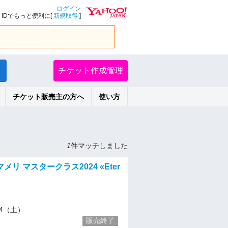
ログイン
IDでもっと便利に[
新規取得
]
チケット作成管理
チケット販売主の方へ
使い方
1
件マッチしました
リ マスタークラス2024 «Eter
/14（土）
販売終了