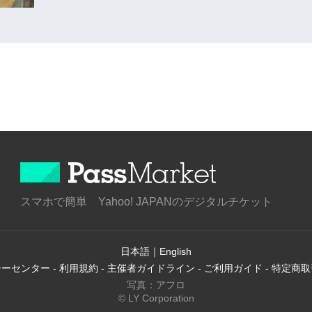
スマホで簡単 Yahoo! JAPANのデジタルチケット
日本語
｜
English
シーセンター
-
利用規約
-
主催者ガイドライン
-
ご利用ガイド
-
特定商取
写真：アフロ
© LY Corporation