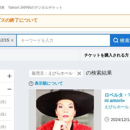
単 Yahoo! JAPANのデジタルチケット
ービスの終了について
12/15
キーワードを入力
チケットを購入される方
の検索結果
販売主：えびらホール
表示順について
ロベルタ・マメ
ni amori»
9（日）
えびらホール
9（日）
2024/12
6（日）