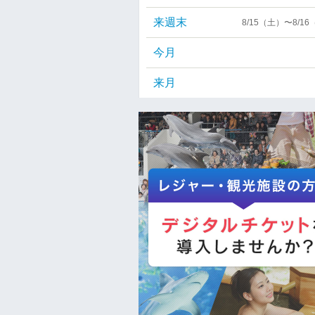
来週末
8/15（土）〜8/1
今月
来月