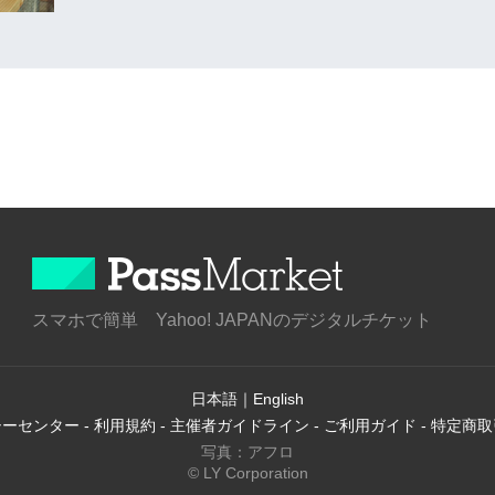
スマホで簡単 Yahoo! JAPANのデジタルチケット
日本語
｜
English
シーセンター
-
利用規約
-
主催者ガイドライン
-
ご利用ガイド
-
特定商取
写真：アフロ
© LY Corporation