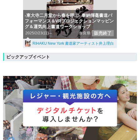
-東大寺二月堂から春を呼ぶ- 奉納揮毫書道パ
フォーマンス＆VRプロジェクションマッピン
グ＆運気向上書道ワークショップ
販売終了
2025/2/23(日)～
奈良県
RIHAKU New York 書道家アーティスト井上理白
ピックアップイベント