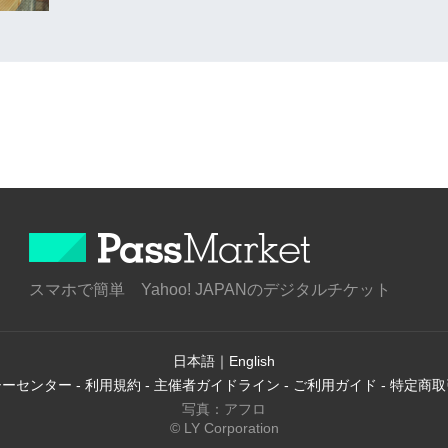
スマホで簡単 Yahoo! JAPANのデジタルチケット
日本語
｜
English
シーセンター
-
利用規約
-
主催者ガイドライン
-
ご利用ガイド
-
特定商取
写真：アフロ
© LY Corporation