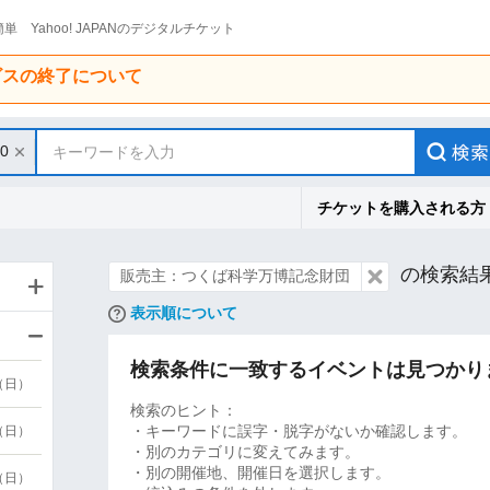
単 Yahoo! JAPANのデジタルチケット
ービスの終了について
30
キーワードを入力
チケットを購入される方
の検索結
販売主：つくば科学万博記念財団
表示順について
検索条件に一致するイベントは見つかり
9（日）
検索のヒント：
・キーワードに誤字・脱字がないか確認します。
9（日）
・別のカテゴリに変えてみます。
・別の開催地、開催日を選択します。
6（日）