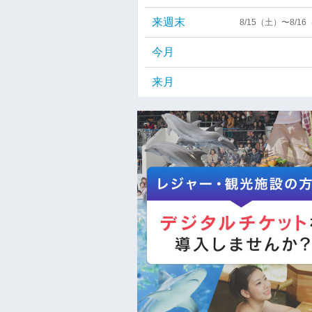
来週末
8/15（土）〜8/1
今月
来月