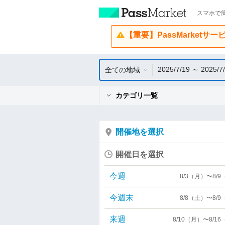
スマホで簡
【重要】PassMarketサ
2025/7/19 ～ 2025/7
全ての地域
カテゴリ一覧
開催地を選択
開催日を選択
今週
8/3（月）〜8/
今週末
8/8（土）〜8/
来週
8/10（月）〜8/1