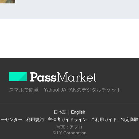
スマホで簡単 Yahoo! JAPANのデジタルチケット
日本語
｜
English
シーセンター
-
利用規約
-
主催者ガイドライン
-
ご利用ガイド
-
特定商取
写真：アフロ
© LY Corporation