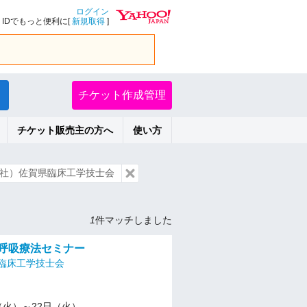
ログイン
IDでもっと便利に[
新規取得
]
チケット作成管理
チケット販売主の方へ
使い方
社）佐賀県臨床工学技士会
1
件マッチしました
賀呼吸療法セミナー
臨床工学技士会
/1（火）～22日（火）