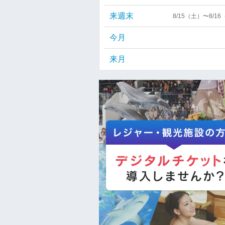
来週末
8/15（土）〜8/1
今月
来月