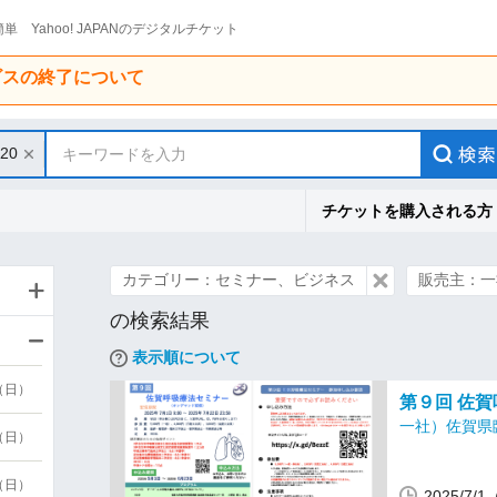
単 Yahoo! JAPANのデジタルチケット
ービスの終了について
/20
キーワードを入力
チケットを購入される方
カテゴリー：セミナー、ビジネス
販売主：一
の検索結果
表示順について
9（日）
第９回 佐
一社）佐賀県
9（日）
6（日）
2025/7