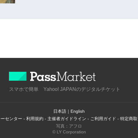
スマホで簡単 Yahoo! JAPANのデジタルチケット
日本語
｜
English
シーセンター
-
利用規約
-
主催者ガイドライン
-
ご利用ガイド
-
特定商取
写真：アフロ
© LY Corporation