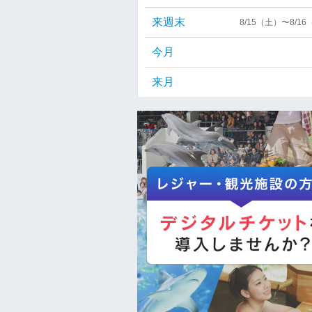
来週末
8/15（土）〜8/1
今月
来月