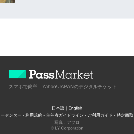
スマホで簡単 Yahoo! JAPANのデジタルチケット
日本語
｜
English
シーセンター
-
利用規約
-
主催者ガイドライン
-
ご利用ガイド
-
特定商取
写真：アフロ
© LY Corporation