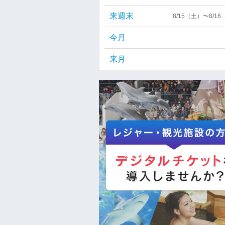
来週末
8/15（土）〜8/1
今月
来月