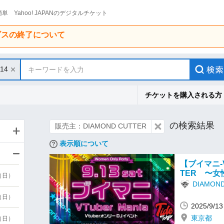
単 Yahoo! JAPANのデジタルチケット
ービスの終了について
/14
キーワードを入力
チケットを購入される方
の検索結果
販売主：DIAMOND CUTTER
表示順について
【ブイマニ-Vt
TER 〜
9（日）
DIAMON
9（日）
2025/9/
東京都
6（日）