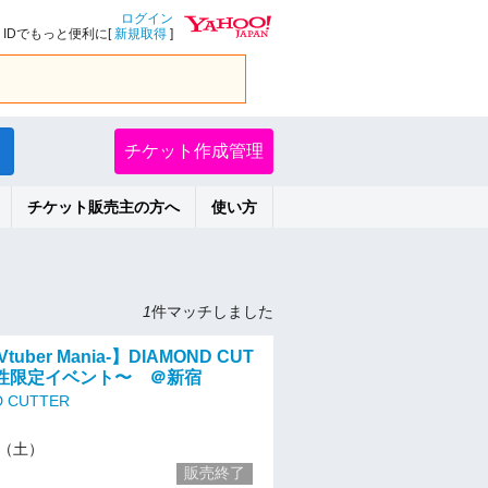
ログイン
IDでもっと便利に[
新規取得
]
チケット作成管理
チケット販売主の方へ
使い方
1
件マッチしました
uber Mania-】DIAMOND CUT
女性限定イベント〜 ＠新宿
D CUTTER
13（土）
販売終了