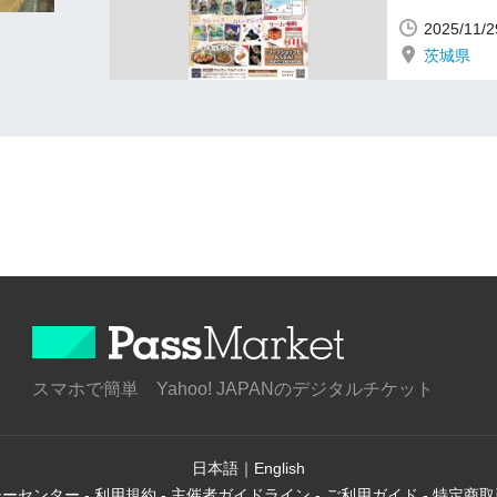
2025/11
茨城県
スマホで簡単 Yahoo! JAPANのデジタルチケット
日本語
｜
English
シーセンター
-
利用規約
-
主催者ガイドライン
-
ご利用ガイド
-
特定商取