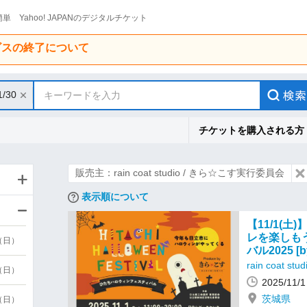
単 Yahoo! JAPANのデジタルチケット
ービスの終了について
1/30
キーワードを入力
チケットを購入される方
販売主：rain coat studio / きら☆こす実行委員会
表示順について
【11/1(
レを楽しも
9（日）
バル2025 
rain coat 
9（日）
2025/11
茨城県
6（日）