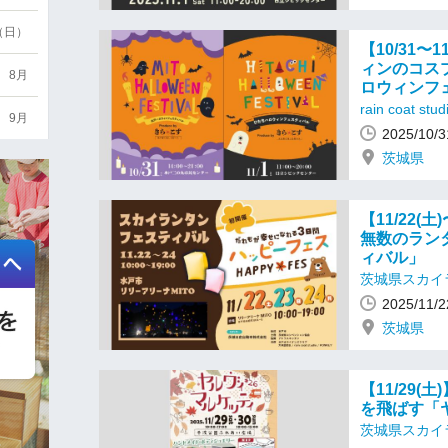
6（日）
【10/31
ィンのコス
8月
ロウィンフェ
rain coat 
9月
2025/10
茨城県
【11/22(
無数のラン
ィバル」
茨城県スカイ
2025/1
茨城県
【11/29
を飛ばす「
茨城県スカイ