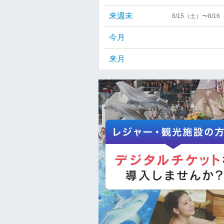
来週末
8/15（土）〜8/1
今月
来月