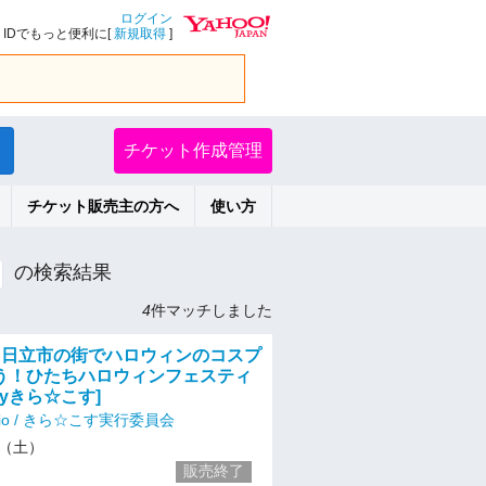
ログイン
IDでもっと便利に[
新規取得
]
チケット作成管理
チケット販売主の方へ
使い方
の検索結果
4
件マッチしました
土)】日立市の街でハロウィンのコスプ
う！ひたちハロウィンフェスティ
[byきら☆こす]
studio / きら☆こす実行委員会
/1（土）
販売終了