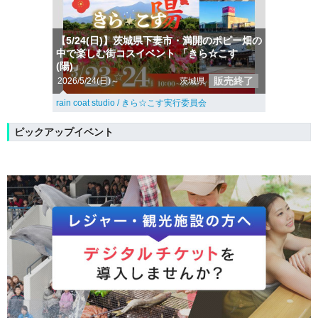
【5/24(日)】茨城県下妻市・満開のポピー畑の
中で楽しむ街コスイベント 「きら☆こす
(陽)」
販売終了
2026/5/24(日)～
茨城県
rain coat studio / きら☆こす実行委員会
ピックアップイベント