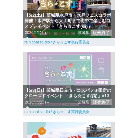
【5/2(土)】茨城県水戸市・水戸フェスコラボ
開催！水戸駅から大工町まで街中で楽しむコ
スプレイベント「きら☆こす(街)」
販売終了
2026/5/2(土)～
茨城県
rain coat studio / きら☆こす実行委員会
【5/3(日)】茨城県日立市・コスパフォ限定の
クローズドイベント 「きら☆こす(踊)」#13
販売終了
2026/5/3(日)～
茨城県
rain coat studio / きら☆こす実行委員会