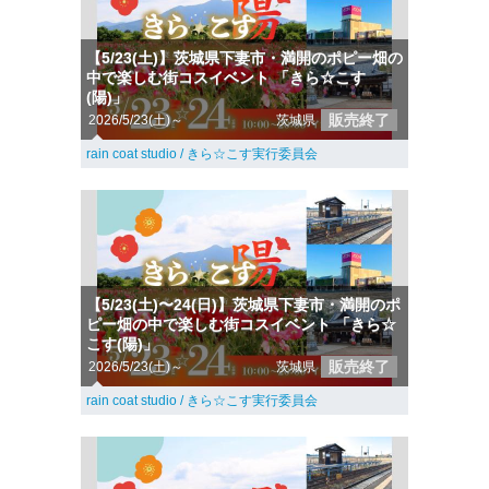
【5/23(土)】茨城県下妻市・満開のポピー畑の
中で楽しむ街コスイベント 「きら☆こす
(陽)」
販売終了
2026/5/23(土)～
茨城県
rain coat studio / きら☆こす実行委員会
【5/23(土)〜24(日)】茨城県下妻市・満開のポ
ピー畑の中で楽しむ街コスイベント 「きら☆
こす(陽)」
販売終了
2026/5/23(土)～
茨城県
rain coat studio / きら☆こす実行委員会