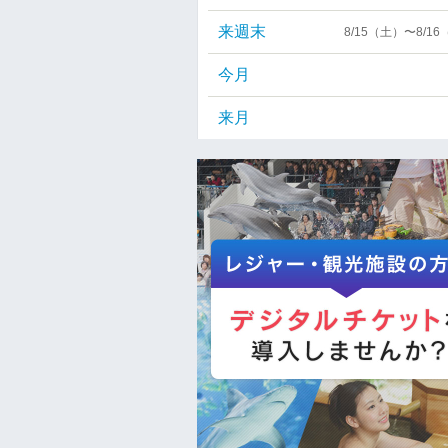
来週末
8/15（土）〜8/1
今月
来月