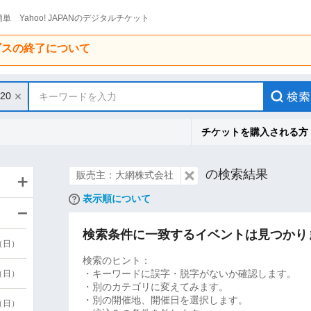
単 Yahoo! JAPANのデジタルチケット
ービスの終了について
/20
キーワードを入力
チケットを購入される方
の検索結果
販売主：大網株式会社
表示順について
検索条件に一致するイベントは見つかり
9（日）
検索のヒント：
・キーワードに誤字・脱字がないか確認します。
9（日）
・別のカテゴリに変えてみます。
・別の開催地、開催日を選択します。
6（日）