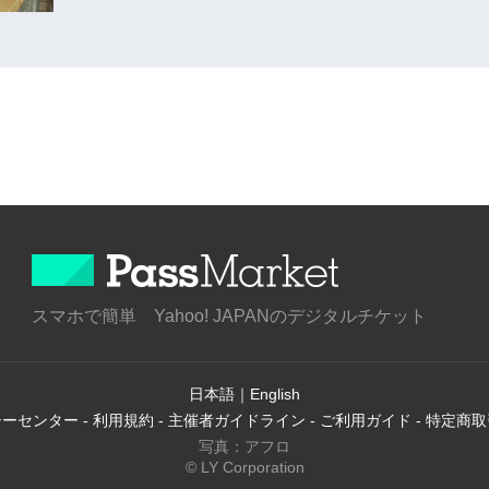
スマホで簡単 Yahoo! JAPANのデジタルチケット
日本語
｜
English
シーセンター
-
利用規約
-
主催者ガイドライン
-
ご利用ガイド
-
特定商取
写真：アフロ
© LY Corporation