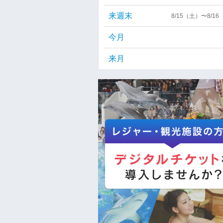
来週末
8/15（土）〜8/1
今月
来月