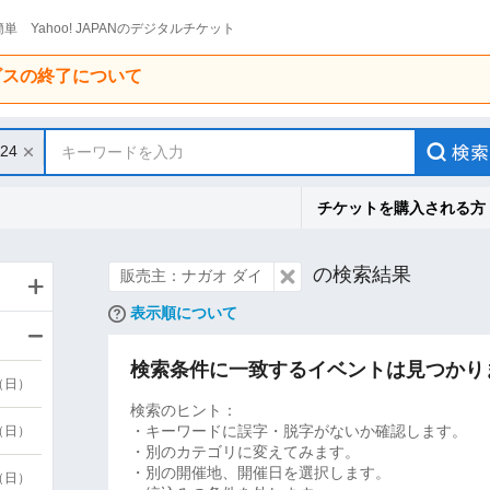
単 Yahoo! JAPANのデジタルチケット
ービスの終了について
/24
キーワードを入力
チケットを購入される方
の検索結果
販売主：ナガオ ダイ
表示順について
検索条件に一致するイベントは見つかり
9（日）
検索のヒント：
・キーワードに誤字・脱字がないか確認します。
9（日）
・別のカテゴリに変えてみます。
・別の開催地、開催日を選択します。
6（日）