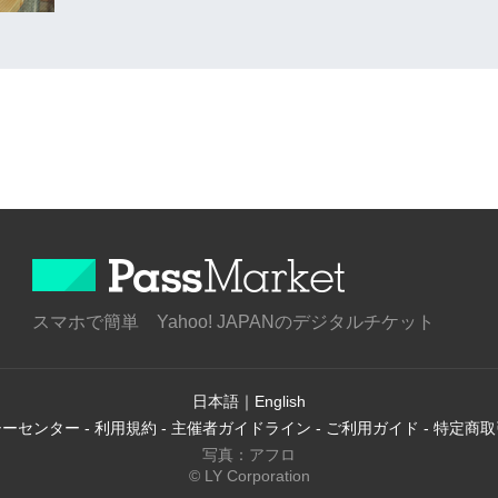
スマホで簡単 Yahoo! JAPANのデジタルチケット
日本語
｜
English
シーセンター
-
利用規約
-
主催者ガイドライン
-
ご利用ガイド
-
特定商取
写真：アフロ
© LY Corporation