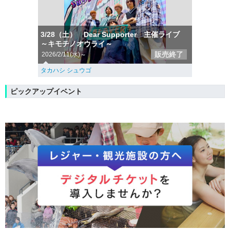
3/28（土） Dear Supporter 主催ライブ
～キモチノオウライ～
販売終了
2026/2/11(水)～
タカハシ シュウゴ
ピックアップイベント