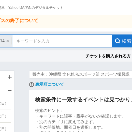
単 Yahoo! JAPANのデジタルチケット
ービスの終了について
/14
キーワードを入力
チケットを購入される方
販売主：沖縄県 ⽂化観光スポーツ部 スポーツ振興課
表示順について
検索条件に一致するイベントは見つかり
9（日）
検索のヒント：
・キーワードに誤字・脱字がないか確認します。
9（日）
・別のカテゴリに変えてみます。
・別の開催地、開催日を選択します。
6（日）