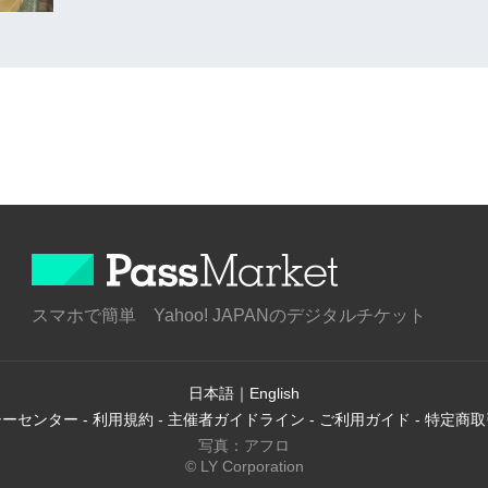
スマホで簡単 Yahoo! JAPANのデジタルチケット
日本語
｜
English
シーセンター
-
利用規約
-
主催者ガイドライン
-
ご利用ガイド
-
特定商取
写真：アフロ
© LY Corporation