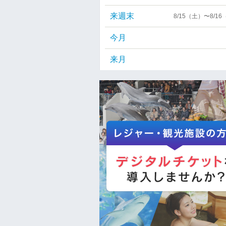
来週末
8/15（土）〜8/1
今月
来月