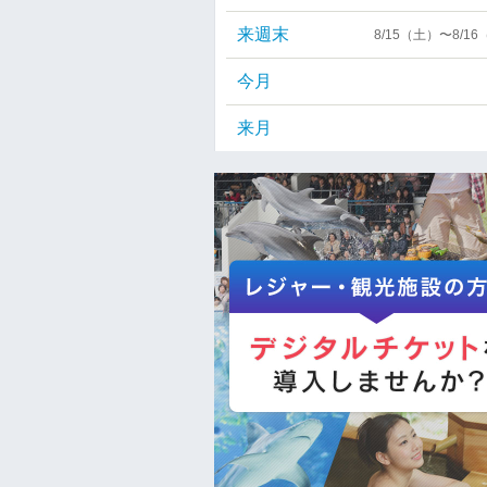
来週末
8/15（土）〜8/1
今月
来月