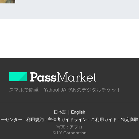
スマホで簡単 Yahoo! JAPANのデジタルチケット
日本語
｜
English
シーセンター
-
利用規約
-
主催者ガイドライン
-
ご利用ガイド
-
特定商取
写真：アフロ
© LY Corporation