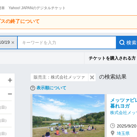
単 Yahoo! JAPANのデジタルチケット
ービスの終了について
10/19
キーワードを入力
チケットを購入される方
の検索結果
販売主：株式会社メッツァ
表示順について
メッツァビ
暮れヨガ
9（日）
株式会社メッ
9（日）
2025/9/
埼玉県
6（日）