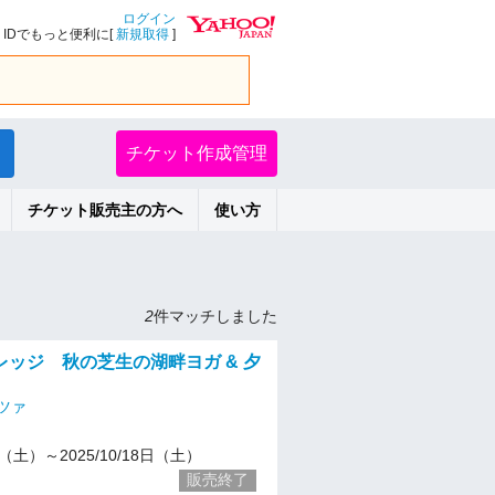
ログイン
IDでもっと便利に[
新規取得
]
チケット作成管理
チケット販売主の方へ
使い方
2
件マッチしました
レッジ 秋の芝生の湖畔ヨガ & 夕
ツァ
20（土）～2025/10/18日（土）
販売終了