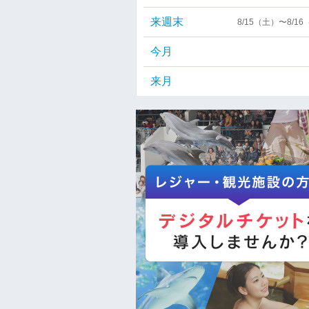
来週末
8/15（土）〜8/1
今月
来月