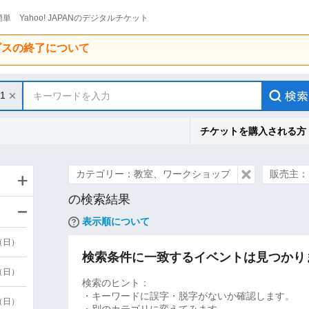
単 Yahoo! JAPANのデジタルチケット
ービスの終了について
31
キーワードを入力
チケットを購入される方
カテゴリー：教室、ワークショップ
販売主：
の検索結果
表示順について
9（日）
検索条件に一致するイベントは見つかり
9（日）
検索のヒント：
・キーワードに誤字・脱字がないか確認します。
6（日）