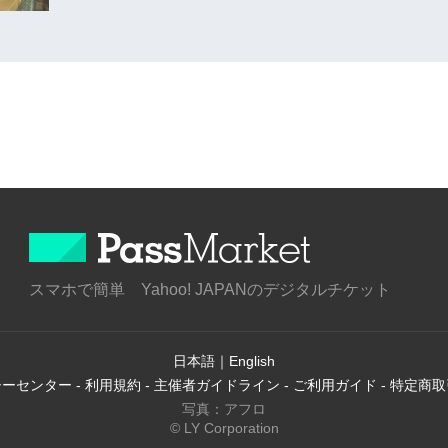
スマホで簡単 Yahoo! JAPANのデジタルチケット
日本語
｜
English
シーセンター
-
利用規約
-
主催者ガイドライン
-
ご利用ガイド
-
特定商取
写真：アフロ
© LY Corporation