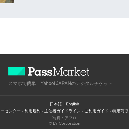
スマホで簡単 Yahoo! JAPANのデジタルチケット
日本語
｜
English
シーセンター
-
利用規約
-
主催者ガイドライン
-
ご利用ガイド
-
特定商取
写真：アフロ
© LY Corporation