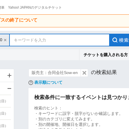
単 Yahoo! JAPANのデジタルチケット
ービスの終了について
30
キーワードを入力
チケットを購入される方
の検索結果
販売主：合同会社Sow-en
表示順について
検索条件に一致するイベントは見つかり
9（日）
検索のヒント：
・キーワードに誤字・脱字がないか確認します。
9（日）
・別のカテゴリに変えてみます。
・別の開催地、開催日を選択します。
6（日）