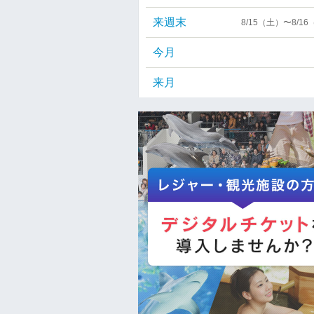
来週末
8/15（土）〜8/1
今月
来月