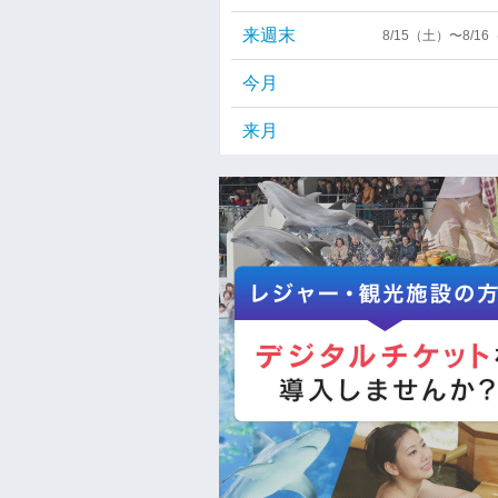
来週末
8/15（土）〜8/1
今月
来月