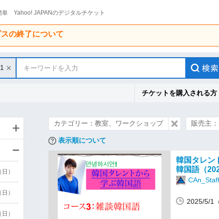
単 Yahoo! JAPANのデジタルチケット
ービスの終了について
/1
キーワードを入力
チケットを購入される方
カテゴリー：教室、ワークショップ
販売主：CA
表示順について
韓国タレン
韓国語（20
9（日）
CAn_Staf
9（日）
2025/5
6（日）