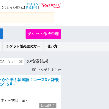
ログイン
IDでもっと便利に[
新規取得
]
チケット作成管理
チケット販売主の方へ
使い方
の検索結果
n_Staff
8
件マッチしました
トから学ぶ韓国語！コース3＞雑談
25年5月）
f
/1（木）～30日（金）
販売終了