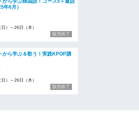
トから学ぶ韓国語！コース5＞童話
25年6月）
f
/1（日）～26日（木）
販売終了
トから学ぶ＆歌う！実践KPOP講
f
/1（日）～26日（木）
販売終了