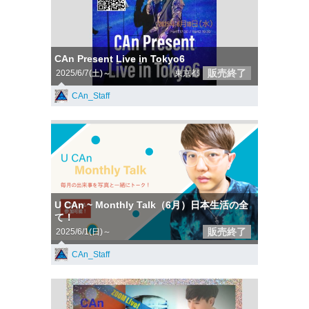
CAn Present Live in Tokyo6
販売終了
2025/6/7(土)～
東京都
CAn_Staff
U CAn ~ Monthly Talk（6月）日本生活の全
て！
販売終了
2025/6/1(日)～
CAn_Staff