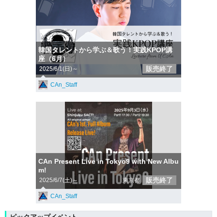
韓国タレントから学ぶ＆歌う！実践KPOP講
座（6月）
販売終了
2025/6/1(日)～
CAn_Staff
CAn Present Live in Tokyo9 with New Albu
m!
販売終了
2025/6/7(土)～
東京都
CAn_Staff