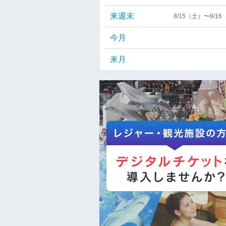
来週末
8/15（土）〜8/1
今月
来月