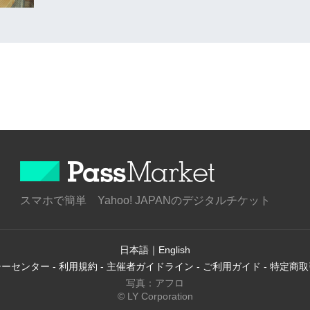
スマホで簡単 Yahoo! JAPANのデジタルチケット
日本語
｜
English
シーセンター
-
利用規約
-
主催者ガイドライン
-
ご利用ガイド
-
特定商取
写真：アフロ
© LY Corporation