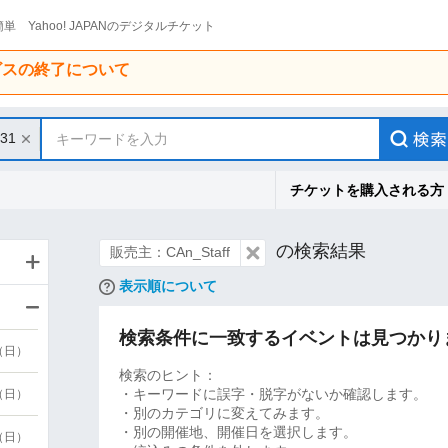
単 Yahoo! JAPANのデジタルチケット
ービスの終了について
/31
キーワードを入力
チケットを購入される方
の検索結果
販売主：CAn_Staff
表示順について
検索条件に一致するイベントは見つかり
9（日）
検索のヒント：
・キーワードに誤字・脱字がないか確認します。
9（日）
・別のカテゴリに変えてみます。
・別の開催地、開催日を選択します。
6（日）