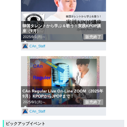
韓国タレントから学ぶ＆歌う！実践KPOP講
座（9月）
販売終了
2025/9/1(月)～
CAn_Staff
CAn Regular Live On-Line ZOOM（2025年
9月）KPOPからJPOPまで！
販売終了
2025/9/1(月)～
CAn_Staff
ピックアップイベント