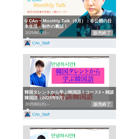
U CAn ~ Monthly Talk（9月）：非公開の日
本生活・制作の裏話！
販売終了
2025/9/1(月)～
CAn_Staff
韓国タレントから学ぶ韓国語！コース3＞雑談
韓国語（2025年9月）
販売終了
2025/9/1(月)～
CAn_Staff