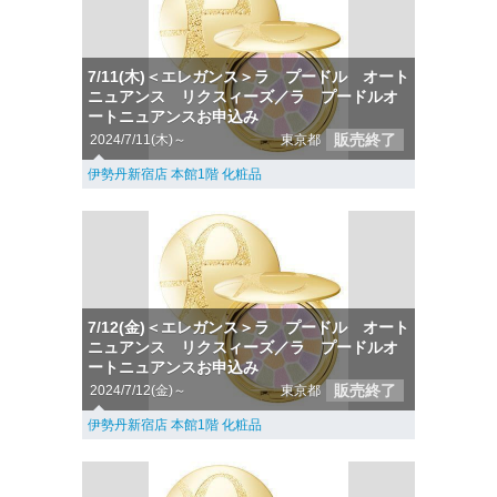
7/11(木)＜エレガンス＞ラ プードル オート
ニュアンス リクスィーズ／ラ プードルオ
ートニュアンスお申込み
販売終了
2024/7/11(木)～
東京都
伊勢丹新宿店 本館1階 化粧品
7/12(金)＜エレガンス＞ラ プードル オート
ニュアンス リクスィーズ／ラ プードルオ
ートニュアンスお申込み
販売終了
2024/7/12(金)～
東京都
伊勢丹新宿店 本館1階 化粧品