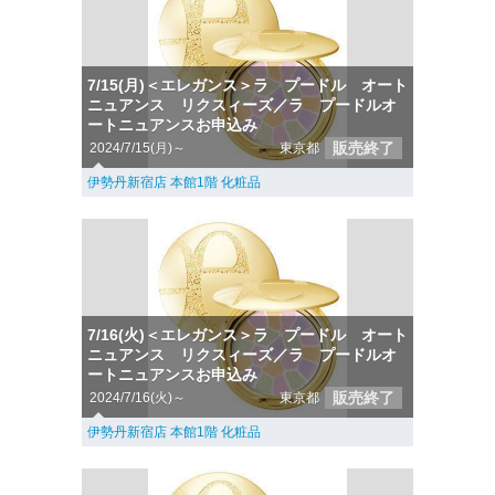
7/15(月)＜エレガンス＞ラ プードル オート
ニュアンス リクスィーズ／ラ プードルオ
ートニュアンスお申込み
販売終了
2024/7/15(月)～
東京都
伊勢丹新宿店 本館1階 化粧品
7/16(火)＜エレガンス＞ラ プードル オート
ニュアンス リクスィーズ／ラ プードルオ
ートニュアンスお申込み
販売終了
2024/7/16(火)～
東京都
伊勢丹新宿店 本館1階 化粧品