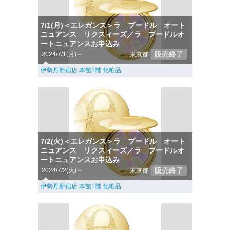
7/1(月)＜エレガンス＞ラ プードル オート
ニュアンス リクスィーズ／ラ プードルオ
ートニュアンスお申込み
販売終了
2024/7/1(月)～
東京都
伊勢丹新宿店 本館1階 化粧品
7/2(火)＜エレガンス＞ラ プードル オート
ニュアンス リクスィーズ／ラ プードルオ
ートニュアンスお申込み
販売終了
2024/7/2(火)～
東京都
伊勢丹新宿店 本館1階 化粧品