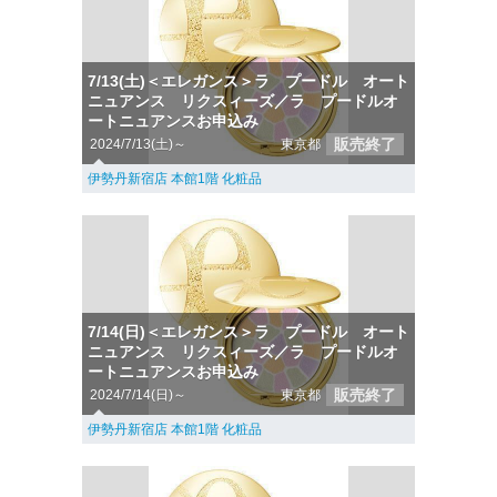
7/13(土)＜エレガンス＞ラ プードル オート
ニュアンス リクスィーズ／ラ プードルオ
ートニュアンスお申込み
販売終了
2024/7/13(土)～
東京都
伊勢丹新宿店 本館1階 化粧品
7/14(日)＜エレガンス＞ラ プードル オート
ニュアンス リクスィーズ／ラ プードルオ
ートニュアンスお申込み
販売終了
2024/7/14(日)～
東京都
伊勢丹新宿店 本館1階 化粧品