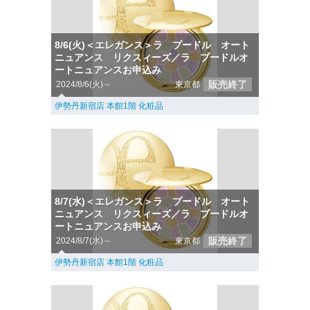
8/6(火)＜エレガンス＞ラ プードル オート
ニュアンス リクスィーズ／ラ プードルオ
ートニュアンスお申込み
販売終了
2024/8/6(火)～
東京都
伊勢丹新宿店 本館1階 化粧品
8/7(水)＜エレガンス＞ラ プードル オート
ニュアンス リクスィーズ／ラ プードルオ
ートニュアンスお申込み
販売終了
2024/8/7(水)～
東京都
伊勢丹新宿店 本館1階 化粧品