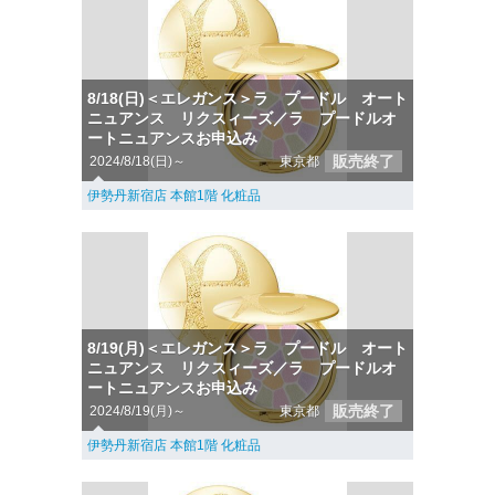
8/18(日)＜エレガンス＞ラ プードル オート
ニュアンス リクスィーズ／ラ プードルオ
ートニュアンスお申込み
販売終了
2024/8/18(日)～
東京都
伊勢丹新宿店 本館1階 化粧品
8/19(月)＜エレガンス＞ラ プードル オート
ニュアンス リクスィーズ／ラ プードルオ
ートニュアンスお申込み
販売終了
2024/8/19(月)～
東京都
伊勢丹新宿店 本館1階 化粧品