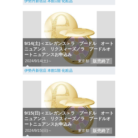
伊勢丹新宿店 本館1階 化粧品
9/14(土)＜エレガンス＞ラ プードル オート
ニュアンス リクスィーズ／ラ プードルオ
ートニュアンスお申込み
販売終了
2024/9/14(土)～
東京都
伊勢丹新宿店 本館1階 化粧品
9/15(日)＜エレガンス＞ラ プードル オート
ニュアンス リクスィーズ／ラ プードルオ
ートニュアンスお申込み
販売終了
2024/9/15(日)～
東京都