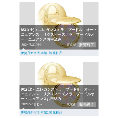
8/31(土)＜エレガンス＞ラ プードル オート
ニュアンス リクスィーズ／ラ プードルオ
ートニュアンスお申込み
販売終了
2024/8/31(土)～
東京都
伊勢丹新宿店 本館1階 化粧品
9/1(日)＜エレガンス＞ラ プードル オート
ニュアンス リクスィーズ／ラ プードルオ
ートニュアンスお申込み
販売終了
2024/9/1(日)～
東京都
伊勢丹新宿店 本館1階 化粧品