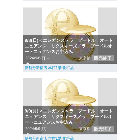
9/8(日)＜エレガンス＞ラ プードル オート
ニュアンス リクスィーズ／ラ プードルオ
ートニュアンスお申込み
販売終了
2024/9/8(日)～
東京都
伊勢丹新宿店 本館1階 化粧品
9/9(月)＜エレガンス＞ラ プードル オート
ニュアンス リクスィーズ／ラ プードルオ
ートニュアンスお申込み
販売終了
2024/9/9(月)～
東京都
伊勢丹新宿店 本館1階 化粧品