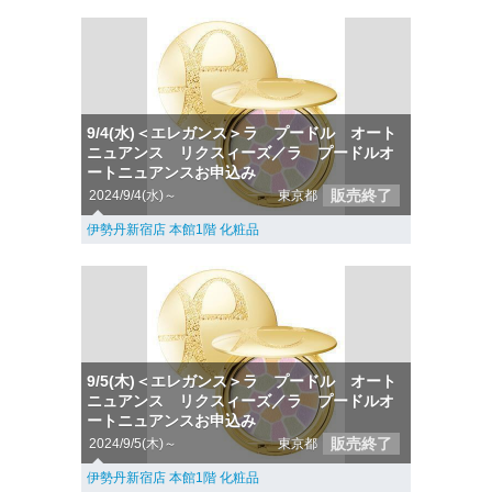
9/4(水)＜エレガンス＞ラ プードル オート
ニュアンス リクスィーズ／ラ プードルオ
ートニュアンスお申込み
販売終了
2024/9/4(水)～
東京都
伊勢丹新宿店 本館1階 化粧品
9/5(木)＜エレガンス＞ラ プードル オート
ニュアンス リクスィーズ／ラ プードルオ
ートニュアンスお申込み
販売終了
2024/9/5(木)～
東京都
伊勢丹新宿店 本館1階 化粧品