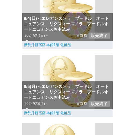
8/4(日)＜エレガンス＞ラ プードル オート
ニュアンス リクスィーズ／ラ プードルオ
ートニュアンスお申込み
販売終了
2024/8/4(日)～
東京都
伊勢丹新宿店 本館1階 化粧品
8/5(月)＜エレガンス＞ラ プードル オート
ニュアンス リクスィーズ／ラ プードルオ
ートニュアンスお申込み
販売終了
2024/8/5(月)～
東京都
伊勢丹新宿店 本館1階 化粧品