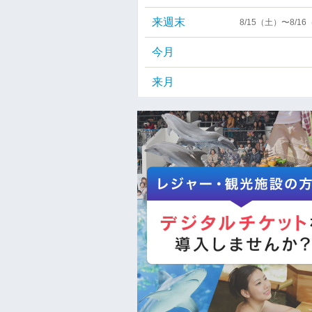
来週末
8/15（土）〜8/1
今月
来月