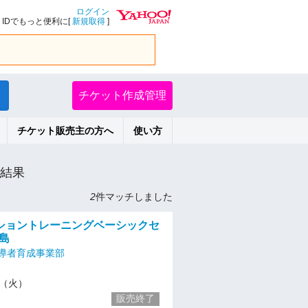
ログイン
IDでもっと便利に[
新規取得
]
チケット作成管理
チケット販売主の方へ
使い方
結果
2
件マッチしました
ショントレーニングベーシックセ
広島
導者育成事業部
16（火）
販売終了