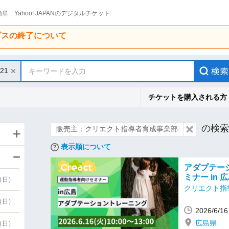
単 Yahoo! JAPANのデジタルチケット
ービスの終了について
/21
キーワードを入力
チケットを購入される方
の検索
販売主：クリエクト指導者育成事業部
表示順について
アダプテー
ミナー in 
9（日）
クリエクト指
9（日）
2026/6/
広島県
6（日）