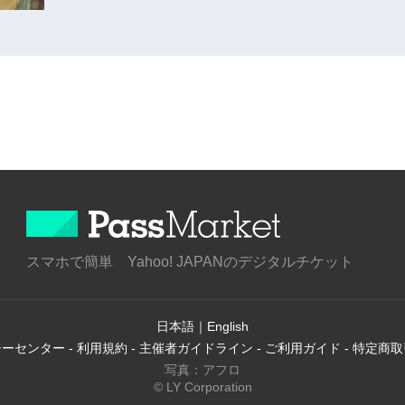
スマホで簡単 Yahoo! JAPANのデジタルチケット
日本語
｜
English
シーセンター
-
利用規約
-
主催者ガイドライン
-
ご利用ガイド
-
特定商取
写真：アフロ
© LY Corporation