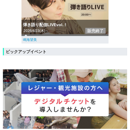
弾き語り配信LIVEvol. !
販売終了
2026/4/23(木)～
鳴海望美
ピックアップイベント