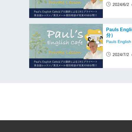
2024/6/
Pauls En
分）
Pauls English
2024/7/