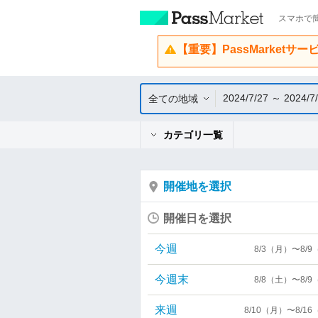
スマホで簡
【重要】PassMarketサ
2024/7/27 ～ 2024/7
全ての地域
カテゴリ一覧
開催地を選択
開催日を選択
今週
8/3（月）〜8/
今週末
8/8（土）〜8/
来週
8/10（月）〜8/1