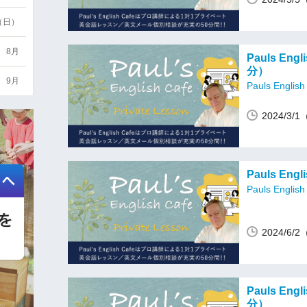
6（日）
8月
Pauls En
分）
9月
Pauls English
2024/3/
Pauls En
Pauls English
2024/6/
Pauls En
分）