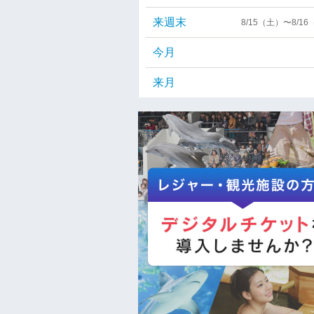
来週末
8/15（土）〜8/1
今月
来月