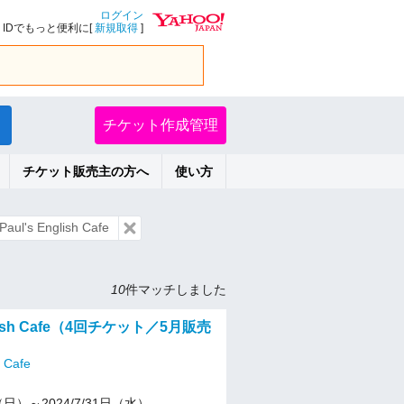
ログイン
IDでもっと便利に[
新規取得
]
チケット作成管理
チケット販売主の方へ
使い方
l's English Cafe
10
件マッチしました
glish Cafe（4回チケット／5月販売
h Cafe
5（日）～2024/7/31日（水）