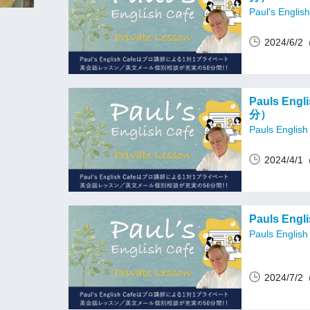
Paul's Englis
2024/6/
Pauls En
分）
Pauls English
2024/4/
Pauls En
Pauls English
2024/7/