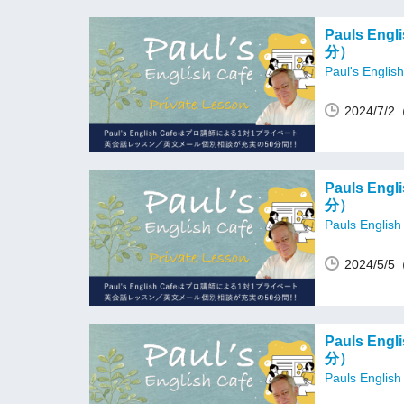
Pauls En
分）
Paul's Englis
2024/7/
Pauls En
分）
Pauls English
2024/5/
Pauls En
分）
Pauls English