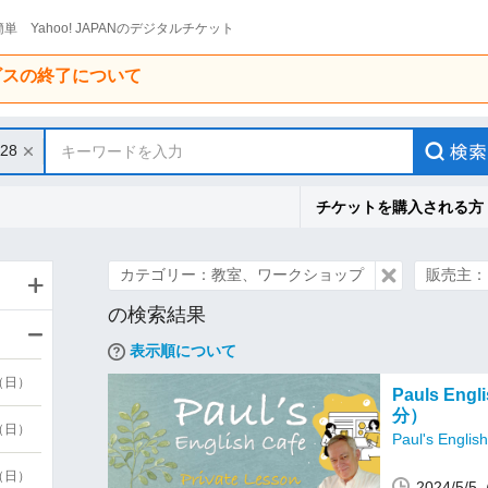
単 Yahoo! JAPANのデジタルチケット
ービスの終了について
/28
キーワードを入力
チケットを購入される方
カテゴリー：教室、ワークショップ
販売主：Pau
の検索結果
表示順について
9（日）
Pauls En
分）
9（日）
Paul's Englis
6（日）
2024/5/