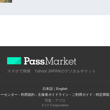
スマホで簡単 Yahoo! JAPANのデジタルチケット
日本語
｜
English
シーセンター
-
利用規約
-
主催者ガイドライン
-
ご利用ガイド
-
特定商取
写真：アフロ
© LY Corporation