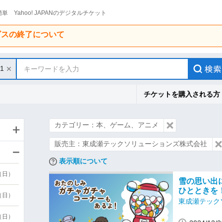
単 Yahoo! JAPANのデジタルチケット
ービスの終了について
31
キーワードを入力
チケットを購入される方
カテゴリー：本、ゲーム、アニメ
販売主：東成瀬テックソリューションズ株式会社
表示順について
9（日）
雪の思い出
ひとときを
9（日）
東成瀬テック
6（日）