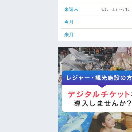
来週末
8/15（土）〜8/1
今月
来月