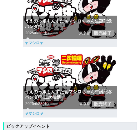
うえのっ娘もんすたぁマシロちゃん生誕記念
パンダ狩
販売終了
2025/6/28(土)～
東京都
ヤマシロヤ
うえのっ娘もんすたぁマシロちゃん生誕記念
パンダ狩 二次抽選
販売終了
2025/6/28(土)～
東京都
ヤマシロヤ
ピックアップイベント