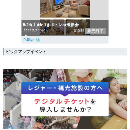
5/24(土)ゆづきポトレor撮影会
販売終了
2025/5/24(土)～
東京都
立花ゆづき
ピックアップイベント