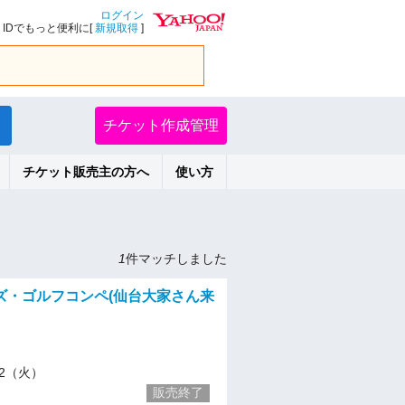
ログイン
IDでもっと便利に[
新規取得
]
チケット作成管理
チケット販売主の方へ
使い方
1
件マッチしました
ズ・ゴルフコンペ(仙台大家さん来
/22（火）
販売終了