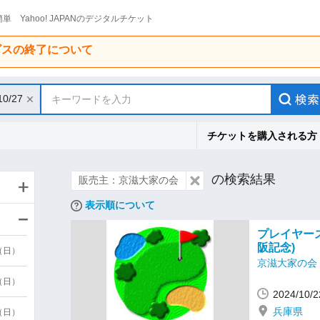
単 Yahoo! JAPANのデジタルチケット
ービスの終了について
10/27
キーワードを入力
チケットを購入される方
の検索結果
販売主：京滋大家の会
表示順について
プレイヤー
阪記念)
9（日）
京滋大家の会
9（日）
2024/10
兵庫県
6（日）