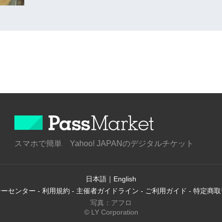
スマホで簡単 Yahoo! JAPANのデジタルチケット
日本語
｜
English
シーセンター
-
利用規約
-
主催者ガイドライン
-
ご利用ガイド
-
特定商取
写真：アフロ
© LY Corporation