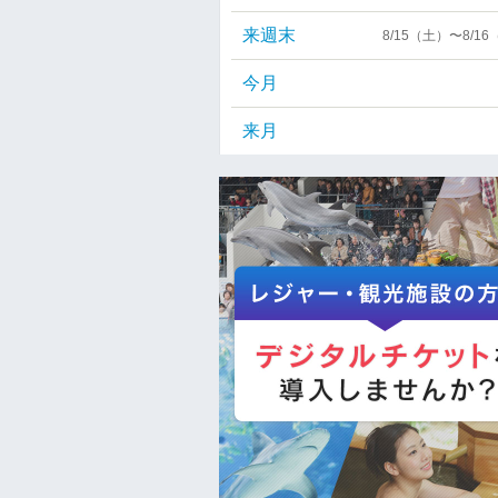
来週末
8/15（土）〜8/1
今月
来月