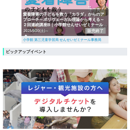
愛着障害の子どもを救う「カラダ」からのア
プローチ～ポリヴェーガル理論から考える～
２回連続講座B｜小学館せんせいゼミナール
販売終了
2025/9/20(土)～
小学館 第三児童学習局 せんせいゼミナール事務局
ピックアップイベント