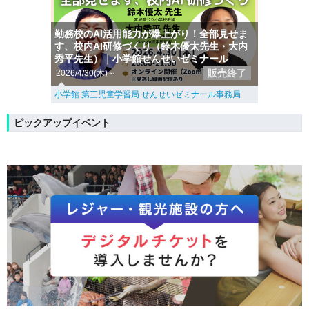
勤務校のAI活用能力が爆上がり！全部見せま
す、校内AI研修づくり（鈴木優太先生・大内
秀平先生）｜小学館せんせいゼミナール
販売終了
2026/4/30(木)～
小学館 第三児童学習局 せんせいゼミナール事務局
ピックアップイベント