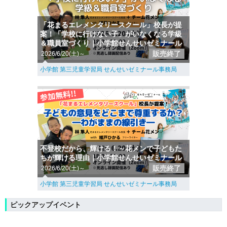
「花まるエレメンタリースクール」校長が提
案！「学校に行けない子」がいなくなる学級
＆職員室づくり｜小学館せんせいゼミナール
販売終了
2026/6/20(土)～
小学館 第三児童学習局 せんせいゼミナール事務局
不登校だから、輝ける！～花メンで子どもた
ちが輝ける理由｜小学館せんせいゼミナール
販売終了
2026/6/20(土)～
小学館 第三児童学習局 せんせいゼミナール事務局
ピックアップイベント