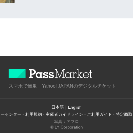
スマホで簡単 Yahoo! JAPANのデジタルチケット
日本語
｜
English
シーセンター
-
利用規約
-
主催者ガイドライン
-
ご利用ガイド
-
特定商取
写真：アフロ
© LY Corporation