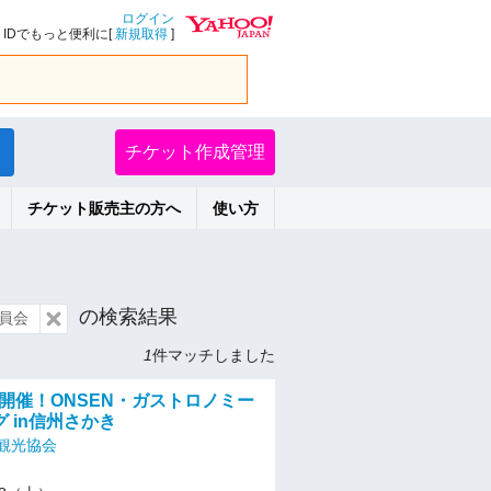
ログイン
IDでもっと便利に[
新規取得
]
チケット作成管理
チケット販売主の方へ
使い方
の検索結果
員会
1
件マッチしました
) 初開催！ONSEN・ガストロノミー
 in信州さかき
観光協会