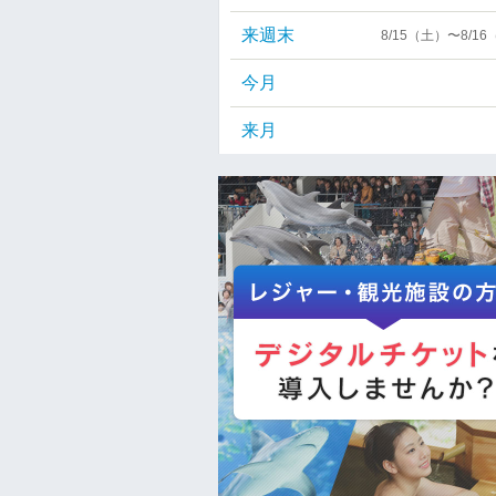
来週末
8/15（土）〜8/1
今月
来月