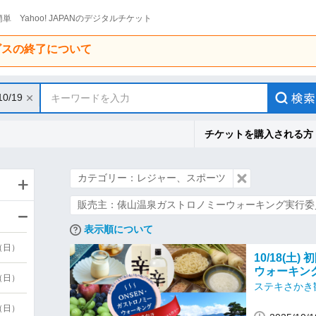
単 Yahoo! JAPANのデジタルチケット
ービスの終了について
10/19
キーワードを入力
チケットを購入される方
カテゴリー：レジャー、スポーツ
販売主：俵山温泉ガストロノミーウォーキング実行委
表示順について
9（日）
10/18(土
ウォーキング
9（日）
ステキさかき
6（日）