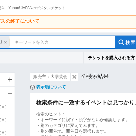
単 Yahoo! JAPANのデジタルチケット
ービスの終了について
31
キーワードを入力
チケットを購入される方
の検索結果
販売主：大学芸会
表示順について
検索条件に一致するイベントは見つかり
9（日）
検索のヒント：
・キーワードに誤字・脱字がないか確認します。
9（日）
・別のカテゴリに変えてみます。
・別の開催地、開催日を選択します。
6（日）