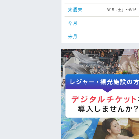
来週末
8/15（土）〜8/1
今月
来月