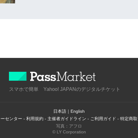
スマホで簡単 Yahoo! JAPANのデジタルチケット
日本語
｜
English
シーセンター
-
利用規約
-
主催者ガイドライン
-
ご利用ガイド
-
特定商取
写真：アフロ
© LY Corporation