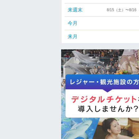
来週末
8/15（土）〜8/1
今月
来月