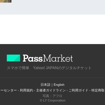
スマホで簡単 Yahoo! JAPANのデジタルチケット
日本語
｜
English
シーセンター
-
利用規約
-
主催者ガイドライン
-
ご利用ガイド
-
特定商取
写真：アフロ
© LY Corporation