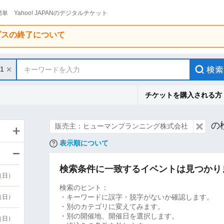
単 Yahoo! JAPANのデジタルチケット
ービスの終了について
31
キーワードを入力
チケットを購入される方
の
販売主：ヒューマンプランニング株式会社
表示順について
検索条件に一致するイベントは見つかり
9（日）
検索のヒント：
・キーワードに誤字・脱字がないか確認します。
9（日）
・別のカテゴリに変えてみます。
・別の開催地、開催日を選択します。
6（日）