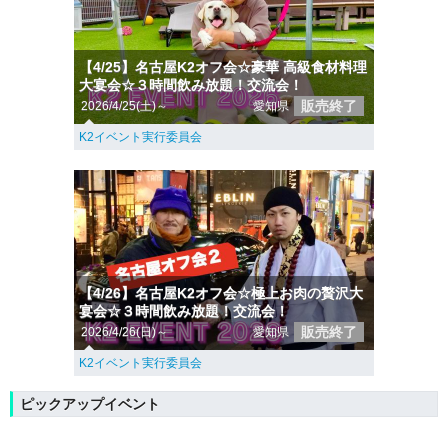
【4/25】名古屋K2オフ会☆豪華 高級食材料理
大宴会☆３時間飲み放題！交流会！
販売終了
2026/4/25(土)～
愛知県
K2イベント実行委員会
【4/26】名古屋K2オフ会☆極上お肉の贅沢大
宴会☆３時間飲み放題！交流会！
販売終了
2026/4/26(日)～
愛知県
K2イベント実行委員会
ピックアップイベント