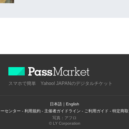
スマホで簡単 Yahoo! JAPANのデジタルチケット
日本語
｜
English
シーセンター
-
利用規約
-
主催者ガイドライン
-
ご利用ガイド
-
特定商取
写真：アフロ
© LY Corporation