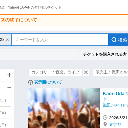
単 Yahoo! JAPANのデジタルチケット
ービスの終了について
/22
キーワードを入力
チケットを購入される方
カテゴリー：音楽、ライブ
販売主：織田かおりP
表示順について
Kaori Oda
ト
9（日）
織田かおりProj
9（日）
2026/3/
東京都
6（日）