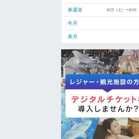
来週末
8/15（土）〜8/1
今月
来月