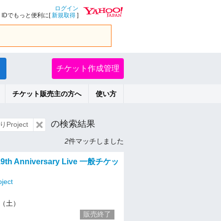
ログイン
IDでもっと便利に[
新規取得
]
チケット作成管理
チケット販売主の方へ
使い方
の検索結果
roject
2
件マッチしました
 19th Anniversary Live 一般チケッ
ect
21（土）
販売終了