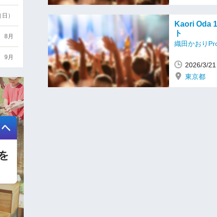
6（日）
Kaori Oda
ト
8月
織田かおりProj
9月
2026/3/
東京都