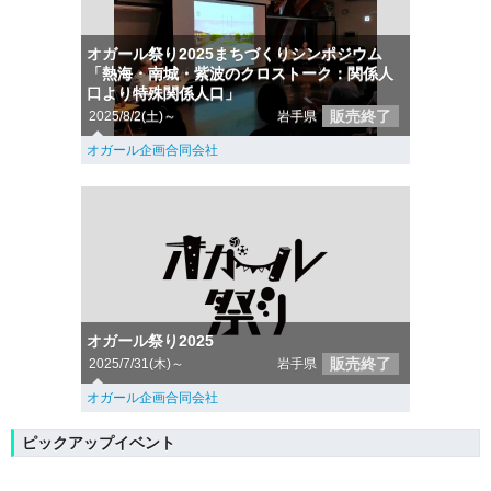
オガール祭り2025まちづくりシンポジウム
「熱海・南城・紫波のクロストーク：関係人
口より特殊関係人口」
販売終了
2025/8/2(土)～
岩手県
オガール企画合同会社
オガール祭り2025
販売終了
2025/7/31(木)～
岩手県
オガール企画合同会社
ピックアップイベント