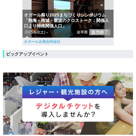
オガール祭り2025まちづくりシンポジウム
「熱海・南城・紫波のクロストーク：関係人
口より特殊関係人口」
販売終了
2025/8/2(土)～
岩手県
オガール企画合同会社
ピックアップイベント