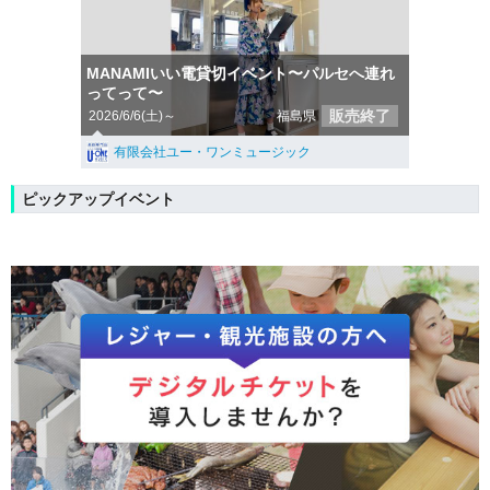
MANAMIいい電貸切イベント〜パルセへ連れ
ってって〜
販売終了
2026/6/6(土)～
福島県
有限会社ユー・ワンミュージック
ピックアップイベント