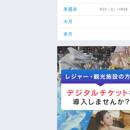
来週末
8/15（土）〜8/1
今月
来月