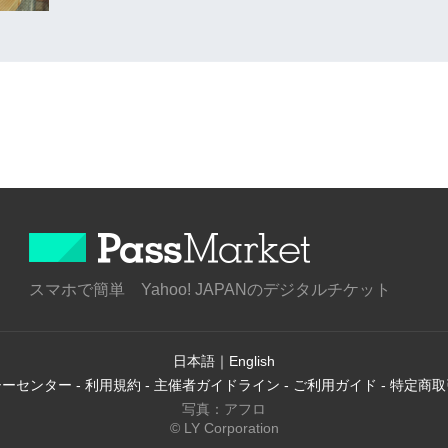
スマホで簡単 Yahoo! JAPANのデジタルチケット
日本語
｜
English
シーセンター
-
利用規約
-
主催者ガイドライン
-
ご利用ガイド
-
特定商取
写真：アフロ
© LY Corporation