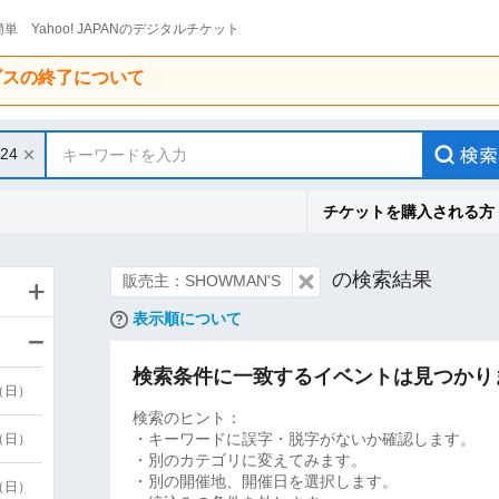
単 Yahoo! JAPANのデジタルチケット
ービスの終了について
/24
キーワードを入力
チケットを購入される方
の検索結果
販売主：SHOWMAN'S
表示順について
検索条件に一致するイベントは見つかり
9（日）
検索のヒント：
・キーワードに誤字・脱字がないか確認します。
9（日）
・別のカテゴリに変えてみます。
・別の開催地、開催日を選択します。
6（日）