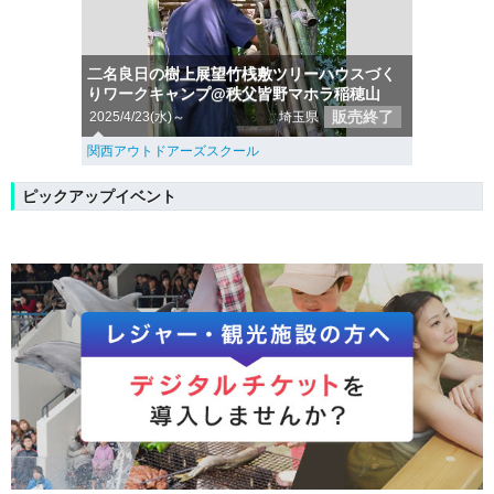
二名良日の樹上展望竹桟敷ツリーハウスづく
りワークキャンプ@秩父皆野マホラ稲穂山
販売終了
2025/4/23(水)～
埼玉県
関西アウトドアーズスクール
ピックアップイベント