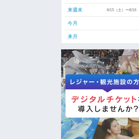
来週末
8/15（土）〜8/1
今月
来月