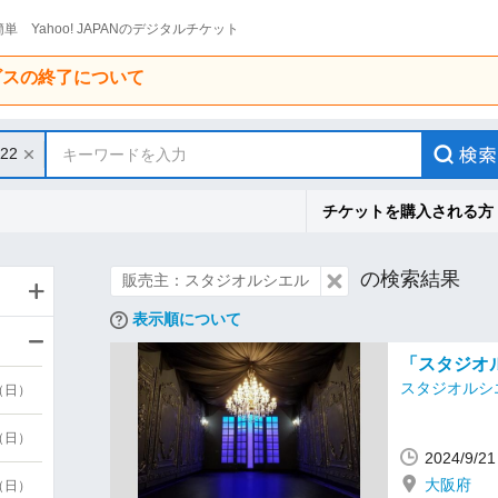
単 Yahoo! JAPANのデジタルチケット
ービスの終了について
/22
キーワードを入力
チケットを購入される方
の検索結果
販売主：スタジオルシエル
表示順について
「スタジオル
スタジオルシ
9（日）
9（日）
2024/9/
大阪府
6（日）