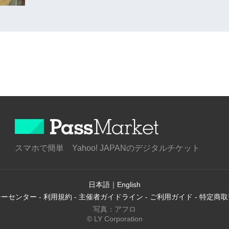
スマホで簡単 Yahoo! JAPANのデジタルチケット
日本語
｜
English
シーセンター
-
利用規約
-
主催者ガイドライン
-
ご利用ガイド
-
特定商取
写真：アフロ
© LY Corporation