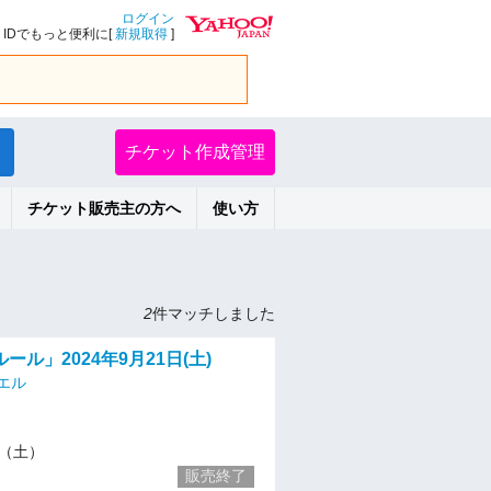
ログイン
IDでもっと便利に[
新規取得
]
チケット作成管理
チケット販売主の方へ
使い方
2
件マッチしました
ール」2024年9月21日(土)
エル
21（土）
販売終了