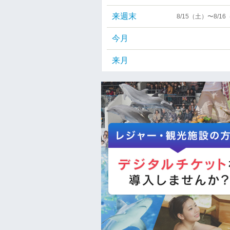
来週末
8/15（土）〜8/1
今月
来月