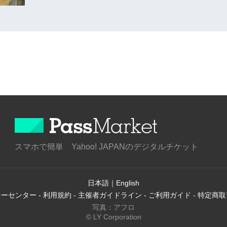
スマホで簡単 Yahoo! JAPANのデジタルチケット
日本語
｜
English
シーセンター
-
利用規約
-
主催者ガイドライン
-
ご利用ガイド
-
特定商取
写真：アフロ
© LY Corporation