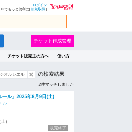
ログイン
IDでもっと便利に[
新規取得
]
チケット作成管理
チケット販売主の方へ
使い方
の検索結果
ジオルシエル
2
件マッチしました
ール」2025年8月9日(土)
エル
9（土）
販売終了