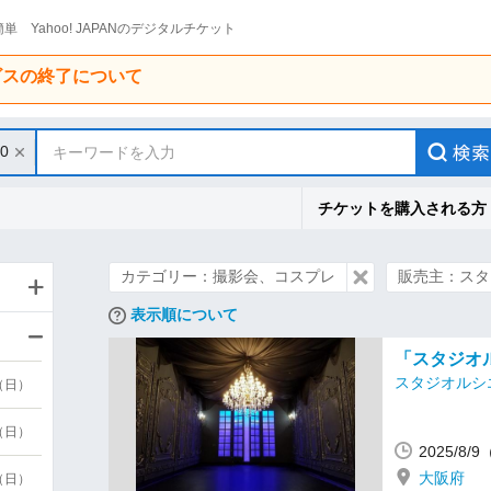
単 Yahoo! JAPANのデジタルチケット
ービスの終了について
10
キーワードを入力
チケットを購入される方
カテゴリー：撮影会、コスプレ
販売主：スタ
表示順について
「スタジオル
スタジオルシ
9（日）
9（日）
2025/8/
大阪府
6（日）